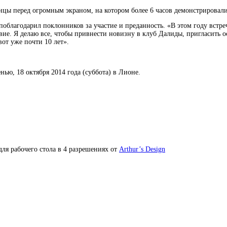
танцы перед огромным экраном, на котором более 6 часов демонстрирова
облагодарил поклонников за участие и преданность. «В этом году встреч
вие. Я делаю все, чтобы привнести новизну в клуб Далиды, пригласить 
от уже почти 10 лет».
ью, 18 октября 2014 года (суббота) в Лионе.
ля рабочего стола в 4 разрешениях от
Arthur’s Design