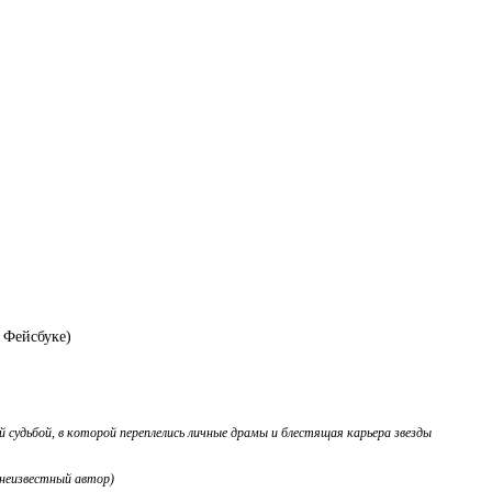
 Фейсбуке)
 судьбой, в которой переплелись личные драмы и блестящая карьера звезды
(неизвестный автор)