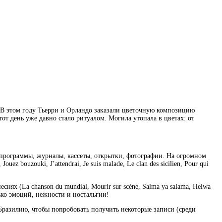
 В этом году Тьерри и Орландо заказали цветочную композицию
от день уже давно стало ритуалом. Могила утопала в цветах: от
 программы, журналы, кассеты, открытки, фотографии. На огромном
uez bouzouki, J’attendrai, Je suis malade, Le clan des sicilien, Pour qui
ях (La chanson du mundial, Mourir sur scène, Salma ya salama, Helwa
лько эмоций, нежности и ностальгии!
Бразилию, чтобы попробовать получить некоторые записи (среди