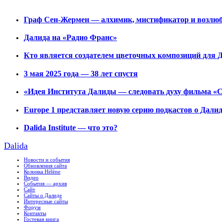
Граф Сен-Жермен — алхимик, мистификатор и возл
Далида на «Радио Франс»
Кто является создателем цветочных композиций для
3 мая 2025 года — 38 лет спустя
«Идея Института Далиды — следовать духу фильма «
Europe 1 представляет новую серию подкастов о Дали
Dalida Institute — что это?
Dalida
Новости и события
Обновления сайта
Колонка Hélène
Видео
События — архив
Сайт
Сайты о Далиде
Интересные сайты
Форум
Контакты
Гостевая книга