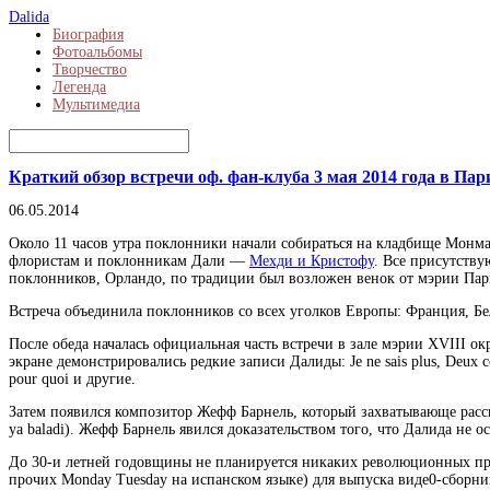
Dalida
Биография
Фотоальбомы
Творчество
Легенда
Мультимедиа
Краткий обзор встречи оф. фан-клуба 3 мая 2014 года в Па
06.05.2014
Около 11 часов утра поклонники начали собираться на кладбище Монм
флористам и поклонникам Дали —
Мехди и Кристофу
. Все присутству
поклонников, Орландо, по традиции был возложен венок от мэрии Пар
Встреча объединила поклонников со всех уголков Европы: Франция, Бе
После обеда началась официальная часть встречи в зале мэрии XVIII 
экране демонстрировались редкие записи Далиды: Je ne sais plus, Deux colomb
pour quoi и другие.
Затем появился композитор Жефф Барнель, который захватывающе рассказы
ya baladi). Жефф Барнель явился доказательством того, что Далида не 
До 30-и летней годовщины не планируется никаких революционных прое
прочих Monday Tuesday на испанском языке) для выпуска виде0-сборни