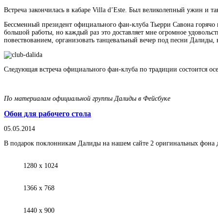
Встреча закончилась в кабаре Villa d’Este. Был великолепный ужин и 
Бессменный президент официального фан-клуба Тьерри Савона горячо п
большой работы, но каждый раз это доставляет мне огромное удовольст
повествованием, организовать танцевальный вечер под песни Далиды, в
Следующая встреча официального фан-клуба по традиции состоится осен
По материалам официальной группы Далиды в Фейсбуке
Обои для рабочего стола
05.05.2014
В подарок поклонникам Далиды на нашем сайте 2 оригинальных фона д
1280 х 1024
1366 х 768
1440 х 900