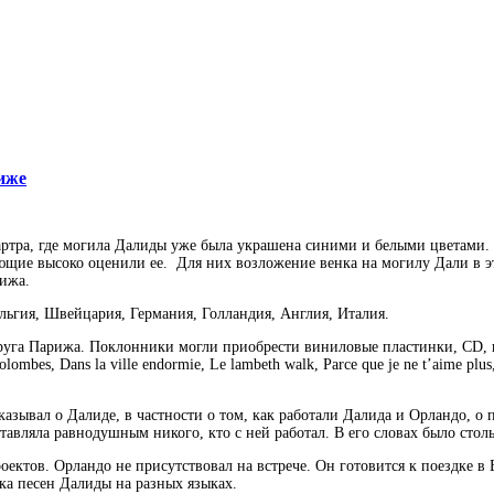
риже
артра, где могила Далиды уже была украшена синими и белыми цветами.
ющие высоко оценили ее. Для них возложение венка на могилу Дали в эт
ижа.
льгия, Швейцария, Германия, Голландия, Англия, Италия.
округа Парижа. Поклонники могли приобрести виниловые пластинки, CD,
es, Dans la ville endormie, Le lambeth walk, Parce que je ne t’aime plus, Jo
вал о Далиде, в частности о том, как работали Далида и Орландо, о песн
оставляла равнодушным никого, кто с ней работал. В его словах было сто
ктов. Орландо не присутствовал на встрече. Он готовится к поездке в 
ка песен Далиды на разных языках.