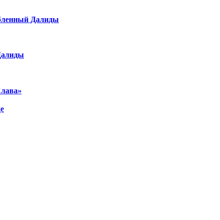
юбленный Далиды
 Далиды
Слава»
де