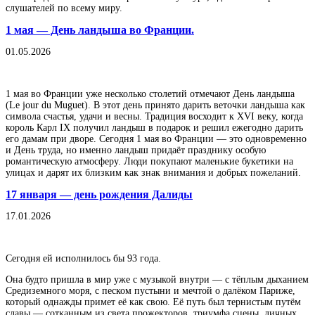
слушателей по всему миру.
1 мая — День ландыша во Франции.
01.05.2026
1 мая во Франции уже несколько столетий отмечают День ландыша
(Le jour du Muguet). В этот день принято дарить веточки ландыша как
символа счастья, удачи и весны. Традиция восходит к XVI веку, когда
король Карл IX получил ландыш в подарок и решил ежегодно дарить
его дамам при дворе. Сегодня 1 мая во Франции — это одновременно
и День труда, но именно ландыш придаёт празднику особую
романтическую атмосферу. Люди покупают маленькие букетики на
улицах и дарят их близким как знак внимания и добрых пожеланий.
17 января — день рождения Далиды
17.01.2026
Сегодня ей исполнилось бы 93 года.
Она будто пришла в мир уже с музыкой внутри — с тёплым дыханием
Средиземного моря, с песком пустыни и мечтой о далёком Париже,
который однажды примет её как свою. Её путь был тернистым путём
славы — сотканным из света прожекторов, триумфа сцены, личных