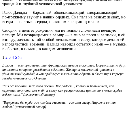
трагедий и глубокой человеческой уязвимости.
Голос Далиды — бархатный, обволакивающий, завораживающий —
по-прежнему звучит в наших сердцах. Она пела на разных языках, но
всегда — на языке сердца, понятном вне границ и эпох.
Сегодня, в день её рождения, мы не только вспоминаем великую
певицу. Мы возвращаемся в её мир — в мир её песен и её эпохи, к её
взгляду, жестам, к той особой меланхолии и свету, которые делают её
неподвластной времени. Далида навсегда остаётся с нами — в музыке,
в образах, в памяти, в каждом мгновении.
1
2
3
4
5
>
»
Далида — всемирно известная французская певица и актриса. Парижанка по духу,
итальянка по крови, рожденная в Египте. Женщина магической красоты с
удивительной судьбой, в которой переплелись личные драмы и блестящая карьера
звезды музыкального Олимпа.
"Мы все пленники тех, кого любили. Все радости, которых больше нет, как
огромная пустота. Без тебя я вижу, как распускаются цветы, но в моем сердце
всё же зима." (неизвестный автор)
"Вернуться бы туда, где ты был счастлив, - где дым сигар, Париж и вечная
любовь"
(неизвестный автор)