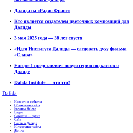
Далида на «Радио Франс»
Кто является создателем цветочных композиций для
Далиды
3 мая 2025 года — 38 лет спустя
«Идея Института Далиды — следовать духу фильма
«Слава»
Europe 1 представляет новую серию подкастов о
Далиде
Dalida Institute — что это?
Dalida
Новости и события
Обновления сайта
Колонка Hélène
Видео
События — архив
Сайт
Сайты о Далиде
Интересные сайты
Форум