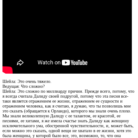
Шейла: Это очень тяжело.
Ведущая: Что сложно?
Шейла: Это сложно по миллиарду причин. Прежде всего, потому, что
я всегда считала Далиду своей подругой, потому что эта песня все-
таки является отражением ее жизни, отражением ее сущности и
отражением человека, как я считаю, я думаю, что ты позволишь мне
это сказать (обращается к Орландо), которого мы знали очень плохо.
Мы знали великолепную Далиду с ее талантом, ее красотой, ее
песнями, ее хитами, я же имела счастье знать Далиду как женщину
исключительного ума, обостренной чувствительности, и, может быть,
если можно это сказать, одной вещи не хватало в ее жизни, хотя это
была женщина, у которой было все, это, возможно, то, что она