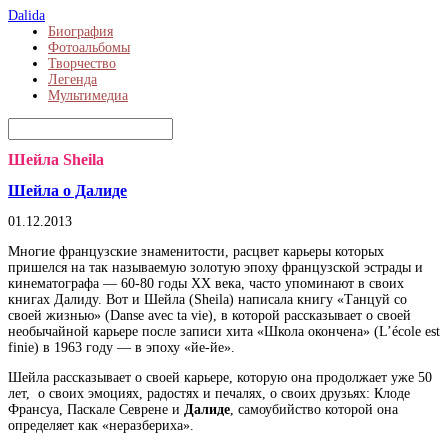
Dalida
Биография
Фотоальбомы
Творчество
Легенда
Мультимедиа
Шейла Sheila
Шейла о Далиде
01.12.2013
Многие французские знаменитости, расцвет карьеры которых
пришелся на так называемую золотую эпоху французской эстрады и
кинематографа — 60-80 годы XX века, часто упоминают в своих
книгах Далиду. Вот и Шейла (Sheila) написала книгу «Танцуй со
своей жизнью» (Danse avec ta vie), в которой рассказывает о своей
необычайной карьере после записи хита «Школа окончена» (L’école est
finie) в 1963 году — в эпоху «йе-йе».
Шейла рассказывает о своей карьере, которую она продолжает уже 50
лет, о своих эмоциях, радостях и печалях, о своих друзьях: Клоде
Франсуа, Паскале Севрене и
Далиде
, самоубийство которой она
определяет как «неразбериха».