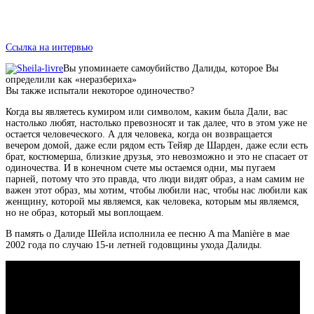
Ссылка на интервью
Вы упоминаете самоубийство Далиды, которое Вы
определили как «неразбериха»
Вы также испытали некоторое одиночество?
Когда вы являетесь кумиром или символом, каким была Дали, вас
настолько любят, настолько превозносят и так далее, что в этом уже не
остается человеческого. А для человека, когда он возвращается
вечером домой, даже если рядом есть Тейяр де Шарден, даже если есть
брат, костюмерша, близкие друзья, это невозможно и это не спасает от
одиночества. И в конечном счете мы остаемся одни, мы пугаем
парней, потому что это правда, что люди видят образ, а нам самим не
важен этот образ, мы хотим, чтобы любили нас, чтобы нас любили как
женщину, которой мы являемся, как человека, которым мы являемся,
но не образ, который мы воплощаем.
В память о Далиде Шейла исполнила ее песню A ma Manière в мае
2002 года по случаю 15-и летней годовщины ухода Далиды.