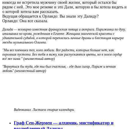
никогда не встретила мужчину своей жизни, который остался бы
рядом с ней. Это мое резюме и это Дали, которую я бы хотела видеть и
о которой хотела вам рассказать.
Ведущая обращается к Орландо: Вы знали эту Далиду?
Орландо: Она все сказала.
Далида — всемирно известная французская певица и актриса. Парижанка по духу,
итальянка по крови, рожденная в Египте. Женщина магической красоты с
удивительной судьбой, в которой переплелись личные драмы и блестящая карьера
звезды музыкального Олимпа.
"Мы все пленники тех, кого любили. Все радости, которых больше нет, как
огромная пустота. Без тебя я вижу, как распускаются цветы, но в моем сердце
всё же зима." (неизвестный автор)
"Вернуться бы туда, где ты был счастлив, - где дым сигар, Париж и вечная
любовь"
(неизвестный автор)
Видеоканал. Листаем старые календари
.
Граф Сен-Жермен — алхимик, мистификатор и
возлюбленный Далиды