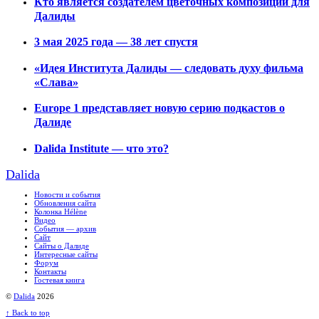
Кто является создателем цветочных композиций для
Далиды
3 мая 2025 года — 38 лет спустя
«Идея Института Далиды — следовать духу фильма
«Слава»
Europe 1 представляет новую серию подкастов о
Далиде
Dalida Institute — что это?
Dalida
Новости и события
Обновления сайта
Колонка Hélène
Видео
События — архив
Сайт
Сайты о Далиде
Интересные сайты
Форум
Контакты
Гостевая книга
©
Dalida
2026
↑
Back to top