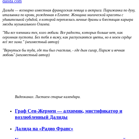
dalida.com
Далида — всемирно известная французская певица и актриса. Парижанка по духу,
итальянка по крови, рожденная в Египте. Женщина магической красоты с
удивительной судьбой, в которой переплелись личные драмы и блестящая карьера
звезды музыкального Олимпа.
"Мы все пленники тех, кого любили. Все радости, которых больше нет, как
огромная пустота. Без тебя я вижу, как распускаются цветы, но в моем сердце
всё же зима." (неизвестный автор)
"Вернуться бы туда, где ты был счастлив, - где дым сигар, Париж и вечная
любовь"
(неизвестный автор)
Видеоканал. Листаем старые календари
.
Граф Сен-Жермен — алхимик, мистификатор и
возлюбленный Далиды
Далида на «Радио Франс»