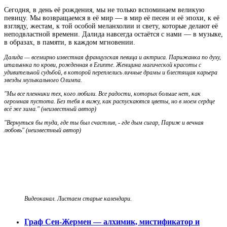
Сегодня, в день её рождения, мы не только вспоминаем великую
певицу. Мы возвращаемся в её мир — в мир её песен и её эпохи, к её
взгляду, жестам, к той особой меланхолии и свету, которые делают её
неподвластной времени. Далида навсегда остаётся с нами — в музыке,
в образах, в памяти, в каждом мгновении.
Далида — всемирно известная французская певица и актриса. Парижанка по духу,
итальянка по крови, рожденная в Египте. Женщина магической красоты с
удивительной судьбой, в которой переплелись личные драмы и блестящая карьера
звезды музыкального Олимпа.
"Мы все пленники тех, кого любили. Все радости, которых больше нет, как
огромная пустота. Без тебя я вижу, как распускаются цветы, но в моем сердце
всё же зима." (неизвестный автор)
"Вернуться бы туда, где ты был счастлив, - где дым сигар, Париж и вечная
любовь"
(неизвестный автор)
Видеоканал. Листаем старые календари
.
Граф Сен-Жермен — алхимик, мистификатор и