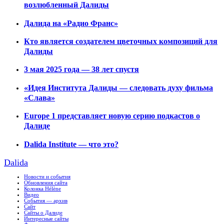
возлюбленный Далиды
Далида на «Радио Франс»
Кто является создателем цветочных композиций для
Далиды
3 мая 2025 года — 38 лет спустя
«Идея Института Далиды — следовать духу фильма
«Слава»
Europe 1 представляет новую серию подкастов о
Далиде
Dalida Institute — что это?
Dalida
Новости и события
Обновления сайта
Колонка Hélène
Видео
События — архив
Сайт
Сайты о Далиде
Интересные сайты