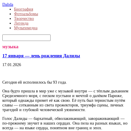
Dalida
Биография
Фотоальбомы
Творчество
Легенда
Мультимедиа
музыка
17 января — день рождения Далиды
17.01.2026
Сегодня ей исполнилось бы 93 года.
Она будто пришла в мир уже с музыкой внутри — с тёплым дыханием
Средиземного моря, с песком пустыни и мечтой о далёком Париже,
который однажды примет её как свою. Её путь был тернистым путём
славы — сотканным из света прожекторов, триумфа сцены, личных
трагедий и глубокой человеческой уязвимости.
Голос Далиды — бархатный, обволакивающий, завораживающий —
по-прежнему звучит в наших сердцах. Она пела на разных языках, но
всегда — на языке сердца, понятном вне границ и эпох.