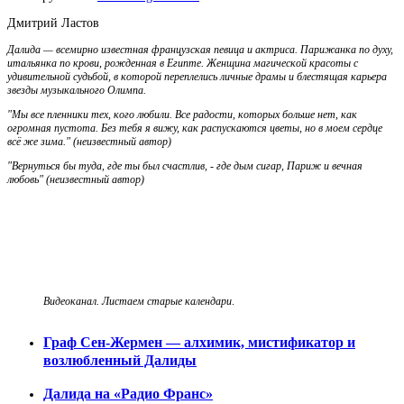
Дмитрий Ластов
Далида — всемирно известная французская певица и актриса. Парижанка по духу,
итальянка по крови, рожденная в Египте. Женщина магической красоты с
удивительной судьбой, в которой переплелись личные драмы и блестящая карьера
звезды музыкального Олимпа.
"Мы все пленники тех, кого любили. Все радости, которых больше нет, как
огромная пустота. Без тебя я вижу, как распускаются цветы, но в моем сердце
всё же зима." (неизвестный автор)
"Вернуться бы туда, где ты был счастлив, - где дым сигар, Париж и вечная
любовь"
(неизвестный автор)
Видеоканал. Листаем старые календари
.
Граф Сен-Жермен — алхимик, мистификатор и
возлюбленный Далиды
Далида на «Радио Франс»