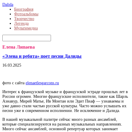
Dalida
Биография
Фотоальбомы
Творчество
Легенда
Мультимедиа
Елена Липаева
«Элена и ребята» поет песни Далиды
16.03.2025
фото с сайта
elenaetlesgarcons.ru
Интерес к французской музыке и французской эстраде прошлых лет в
России огромен. Многие французские исполнители, такие как Шарль
Азнавур, Мирей Матье, Ив Монтан или Эдит Пиаф — узнаваемы и
уже давно стали частью русской культуры. Часто можно услышать их
песни уже в современном исполнении. Не исключение и Далида.
В нашей музыкальной палитре сейчас много разных ансамблей,
которые специализируются на разных музыкальных направлениях.
Много сейчас ансамблей, основной репертуар которых занимает