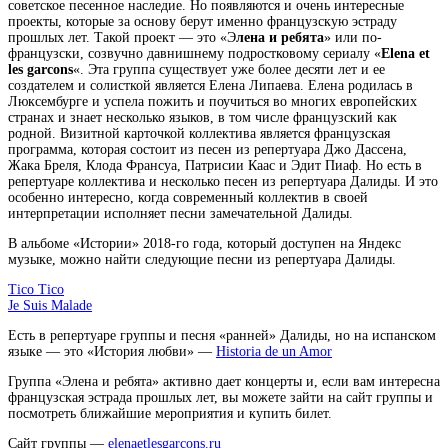
советское песенное наследие. Но появляются и очень интересные
проекты, которые за основу берут именно французскую эстраду
прошлых лет. Такой проект — это «Э
лена и ребята
» или по-
французски, созвучно давнишнему подростковому сериалу «
Elena et
les garcons
«. Эта группа существует уже более десяти лет и ее
создателем и солисткой является Елена Липаева. Елена родилась в
Люксембурге и успела пожить и поучиться во многих европейских
странах и знает несколько языков, в том числе французский как
родной. Визитной карточкой коллектива является французская
программа, которая состоит из песен из репертуара Джо Дассена,
Жака Бреля, Клода Франсуа, Патрисии Каас и Эдит Пиаф. Но есть в
репертуаре коллектива и несколько песен из репертуара Далиды. И это
особенно интересно, когда современный коллектив в своей
интерпретации исполняет песни замечательной Далиды.
В альбоме «Истории» 2018-го года, который доступен на Яндекс
музыке, можно найти следующие песни из репертуара Далиды.
Tico Tico
Je Suis Malade
Есть в репертуаре группы и песня «ранней» Далиды, но на испанском
языке — это «История любви» —
Historia de un Amor
Группа «Элена и ребята» активно дает концерты и, если вам интересна
французская эстрада прошлых лет, вы можете зайти на сайт группы и
посмотреть ближайшие мероприятия и купить билет.
Сайт группы —
elenaetlesgarcons.ru