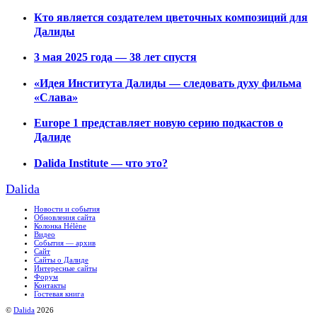
Кто является создателем цветочных композиций для
Далиды
3 мая 2025 года — 38 лет спустя
«Идея Института Далиды — следовать духу фильма
«Слава»
Europe 1 представляет новую серию подкастов о
Далиде
Dalida Institute — что это?
Dalida
Новости и события
Обновления сайта
Колонка Hélène
Видео
События — архив
Сайт
Сайты о Далиде
Интересные сайты
Форум
Контакты
Гостевая книга
©
Dalida
2026