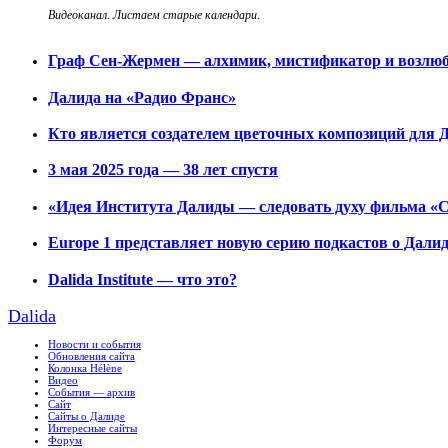
Видеоканал. Листаем старые календари
.
Граф Сен-Жермен — алхимик, мистификатор и возл
Далида на «Радио Франс»
Кто является создателем цветочных композиций для
3 мая 2025 года — 38 лет спустя
«Идея Института Далиды — следовать духу фильма «
Europe 1 представляет новую серию подкастов о Дали
Dalida Institute — что это?
Dalida
Новости и события
Обновления сайта
Колонка Hélène
Видео
События — архив
Сайт
Сайты о Далиде
Интересные сайты
Форум