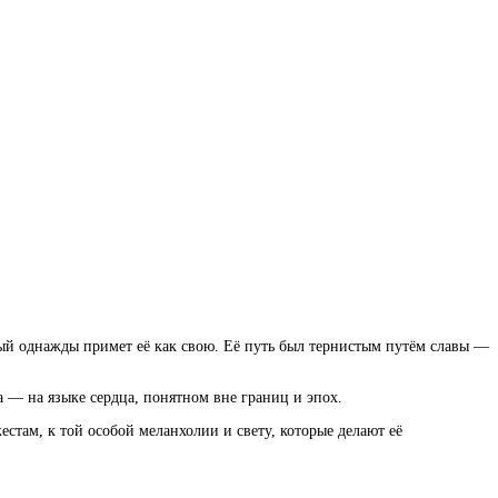
ый однажды примет её как свою. Её путь был тернистым путём славы —
— на языке сердца, понятном вне границ и эпох.
естам, к той особой меланхолии и свету, которые делают её