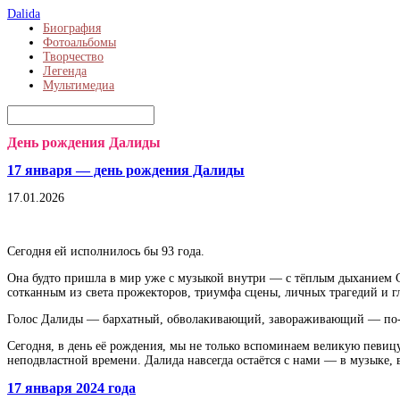
Dalida
Биография
Фотоальбомы
Творчество
Легенда
Мультимедиа
День рождения Далиды
17 января — день рождения Далиды
17.01.2026
Сегодня ей исполнилось бы 93 года.
Она будто пришла в мир уже с музыкой внутри — с тёплым дыханием С
сотканным из света прожекторов, триумфа сцены, личных трагедий и г
Голос Далиды — бархатный, обволакивающий, завораживающий — по-пре
Сегодня, в день её рождения, мы не только вспоминаем великую певицу.
неподвластной времени. Далида навсегда остаётся с нами — в музыке, 
17 января 2024 года