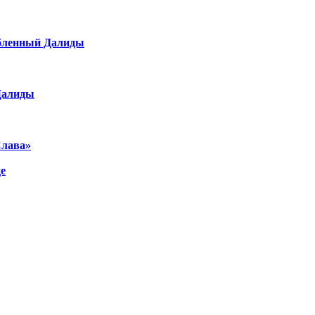
юбленный Далиды
 Далиды
Слава»
де