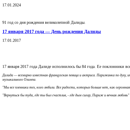
17.01.2024
91 год со дня рождения великолепной Далиды.
17 января 2017 года — День рождения Далиды
17.01.2017
17 января 2017 года Далиде исполнилось бы 84 года. Ее поклонники все
Далида — всемирно известная французская певица и актриса. Парижанка по духу, и
музыкального Олимпа.
"Мы все пленники тех, кого любили. Все радости, которых больше нет, как огромная
"Вернуться бы туда, где ты был счастлив, - где дым сигар, Париж и вечная любовь"