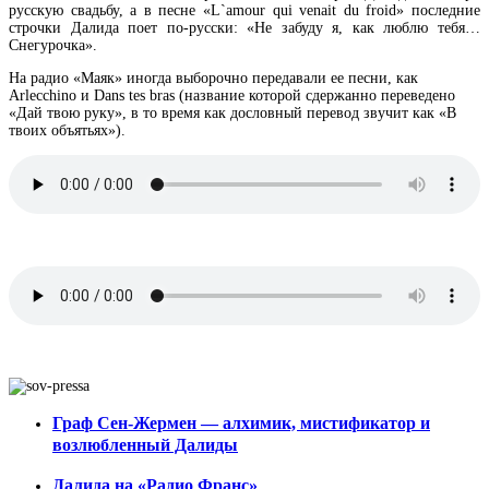
русскую свадьбу, а в песне «L`amour qui venait du froid» последние
строчки Далида поет по-русски: «Не забуду я, как люблю тебя…
Снегурочка».
На радио «Маяк» иногда выборочно передавали ее песни, как
Arlecchino и Dans tes bras (название которой сдержанно переведено
«Дай твою руку», в то время как дословный перевод звучит как «В
твоих объятьях»).
Граф Сен-Жермен — алхимик, мистификатор и
возлюбленный Далиды
Далида на «Радио Франс»