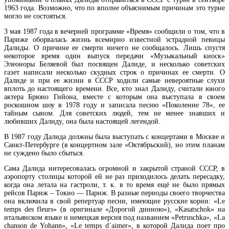
1963 года. Возможно, что по вполне объяснимым причинам это турне
могло не состояться.
3 мая 1987 года в вечерней программе «Время» сообщили о том, что в
Париже оборвалась жизнь всемирно известной эстрадной певицы
Далиды. О причине ее смерти ничего не сообщалось. Лишь спустя
некоторое время один выпуск передачи «Музыкальный киоск»
Элеоноры Беляевой был посвящен Далиде, и несколько советских
газет написали несколько скудных строк о причинах ее смерти. О
Далиде и при ее жизни в СССР ходили самые невероятные слухи
вплоть до настоящего времени. Все, кто знал Далиду, считали юного
актера Брюно Гийона, вместе с которым она выступала в своем
роскошном шоу в 1978 году и записала песню «Поколение 78», ее
тайным сыном. Для советских людей, тем не менее знавших и
любивших Далиду, она была настоящей легендой.
В 1987 году Далида должны была выступать с концертами в Москве и
Санкт-Петербурге (в концертном зале «Октябрьский), но этим планам
не суждено было сбыться.
Сама Далида интересовалась огромной и закрытой страной СССР, в
аэропорту столицы которой ей не раз приходилось делать пересадку,
когда она летала на гастроли, т. к. в то время ещё не было прямых
рейсов Париж – Токио — Париж. В разные периоды своего творчества
она включила в свой репертуар песни, имеющие русские корни: «Le
temps des fleurs» (в оригинале «Дорогой динною»), «Kasatschok» на
итальянском языке и немецкая версия под названием «Petruschka», «La
chanson de Yohann», «Le temps d`aimer», в которой Далида поет про