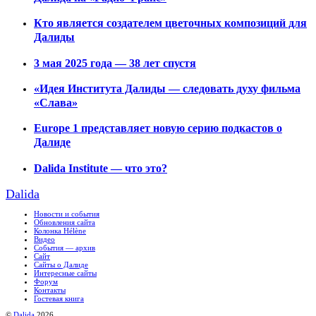
Кто является создателем цветочных композиций для
Далиды
3 мая 2025 года — 38 лет спустя
«Идея Института Далиды — следовать духу фильма
«Слава»
Europe 1 представляет новую серию подкастов о
Далиде
Dalida Institute — что это?
Dalida
Новости и события
Обновления сайта
Колонка Hélène
Видео
События — архив
Сайт
Сайты о Далиде
Интересные сайты
Форум
Контакты
Гостевая книга
©
Dalida
2026