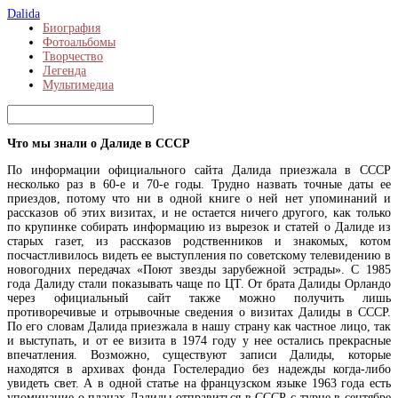
Dalida
Биография
Фотоальбомы
Творчество
Легенда
Мультимедиа
Что мы знали о Далиде в СССР
По информации официального сайта Далида приезжала в СССР
несколько раз в 60-е и 70-е годы. Трудно назвать точные даты ее
приездов, потому что ни в одной книге о ней нет упоминаний и
рассказов об этих визитах, и не остается ничего другого, как только
по крупинке собирать информацию из вырезок и статей о Далиде из
старых газет, из рассказов родственников и знакомых, котом
посчастливилось видеть ее выступления по советскому телевидению в
новогодних передачах «Поют звезды зарубежной эстрады». С 1985
года Далиду стали показывать чаще по ЦТ. От брата Далиды Орландо
через официальный сайт также можно получить лишь
противоречивые и отрывочные сведения о визитах Далиды в СССР.
По его словам Далида приезжала в нашу страну как частное лицо, так
и выступать, и от ее визита в 1974 году у нее остались прекрасные
впечатления. Возможно, существуют записи Далиды, которые
находятся в архивах фонда Гостелерадио без надежды когда-либо
увидеть свет. А в одной статье на французском языке 1963 года есть
упоминание о планах Далиды отправиться в СССР с турне в сентябре