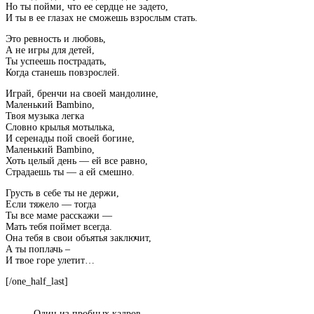
Но ты пойми, что ее сердце не задето,
И ты в ее глазах не сможешь взрослым стать.
Это ревность и любовь,
А не игры для детей,
Ты успеешь пострадать,
Когда станешь повзрослей.
Играй, бренчи на своей мандолине,
Маленький Bambino,
Твоя музыка легка
Словно крылья мотылька,
И серенады пой своей богине,
Маленький Bambino,
Хоть целый день — ей все равно,
Страдаешь ты — а ей смешно.
Грусть в себе ты не держи,
Если тяжело — тогда
Ты все маме расскажи —
Мать тебя поймет всегда.
Она тебя в свои объятья заключит,
А ты поплачь –
И твое горе улетит…
[/one_half_last]
Один из пробных кадров