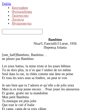
Dalida
Биография
Фотоальбомы
Творчество
Легенда
Мультимедиа
Bambino
Nisa/G.Fanciulli/J.Larue, 1956
Перевод Iolanta
[one_half]Bambino, Bambino…
ne pleure pas Bambino
Les yeux battus, la mine triste et les joues blêmes
Tu ne dors plus, tu n’es que l’ombre de toi même
Seul dans la rue, tu rôdes comme une âme en peine
Et tous les soirs sous sa fenêtre, on peut te voir
Je sais bien que tu l’adores et qu’elle a de jolis yeux
Mais tu es trop jeune encore… Pour jouer les amoureux
Et gratte, gratte sur ta mandoline
Mon petit Bambino
Ta musique est plus jolie
Que tout le ciel d’Italie
Et canta, canta de ta voix câline