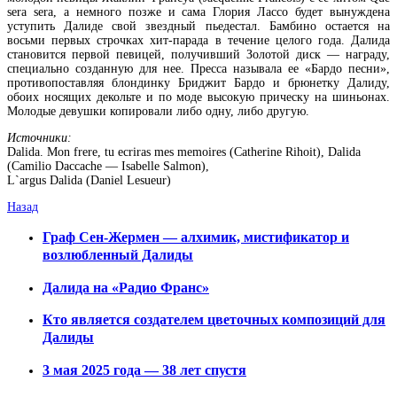
sera sera, а немного позже и сама Глория Лассо будет вынуждена
уступить Далиде свой звездный пьедестал. Бамбино остается на
восьми первых строчках хит-парада в течение целого года. Далида
становится первой певицей, получивший Золотой диск — награду,
специально созданную для нее. Пресса называла ее «Бардо песни»,
противопоставляя блондинку Бриджит Бардо и брюнетку Далиду,
обоих носящих декольте и по моде высокую прическу на шиньонах.
Молодые девушки копировали либо одну, либо другую.
Источники:
Dalida. Mon frere, tu ecriras mes memoires (Catherine Rihoit), Dalida
(Camilio Daccache — Isabelle Salmon),
L`argus Dalida (Daniel Lesueur)
Назад
Граф Сен-Жермен — алхимик, мистификатор и
возлюбленный Далиды
Далида на «Радио Франс»
Кто является создателем цветочных композиций для
Далиды
3 мая 2025 года — 38 лет спустя