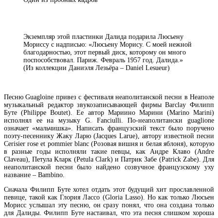
Экземпляр этой пластинки Далида подарила Люсьену
Мориссу с надписью: «Люсьену Морису. С моей нежной
благодарностью, этот первый диск, которому он много
поспособствовал. Париж. Февраль 1957 год. Далида.»
(Из коллекции Даниэля Лезьёра – Daniel Lesueur)
Песню Guagloine привез с фестиваля неаполитанской песни в Неаполе
музыкальный редактор звукозаписывающей фирмы Barclay Филипп
Буте (Philippe Boutet). Ее автор Мариино Марини (Marino Marini)
исполнял ее на музыку G. Fanciulli. По-неаполитански guaglione
означает «мальчишка». Написать французский текст было поручено
поэту-песеннику Жаку Ларю (Jacques Larue), автору известной песни
Cerisier rose et pommier blanc (Розовая вишня и белая яблоня), которую
в разные годы исполняли такие певцы, как Андре Клаво (Andrе
Claveau), Петула Кларк (Petula Clark) и Патрик Забе (Patrick Zabe). Для
неаполитанской песни было найдено созвучное французскому уху
название – Bambino.
Сначала Филипп Буте хотел отдать этот будущий хит прославленной
певице, такой как Глория Лассо (Gloria Lasso). Но как только Люсьен
Морисс услышал эту песню, он сразу понял, что она создана только
для Далиды. Филипп Буте настаивал, что эта песня слишком хороша