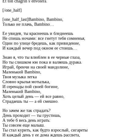
Et ton chagrin s’envolera.
[/one_half]
[one_half_last]Bambino, Bambino,
Только не плачь, Bambino…
Ее увидев, ты краснеешь и бледнеешь
Не спишь ночами: все гнетут тебя сомненья,
Один по улице бредешь, как привидение,
И каждый вечер под окном ее стоишь…
Знаю я, что ты влюблен в ее черные глаза,
Но ты слишком юн пока и валяешь дурака.
Играй, бренчи на своей мандолине,
Маленький Bambino,
Твоя музыка легка
Словно крылья мотылька,
И серенады пой своей богине,
Маленький Bambino,
Хоть целый день — ей все равно,
Страдаешь ты — а ей смешно.
Но зачем же так страдать?
День проходит — ты грустишь,
А тебе б весь день играть:
Ты совсем еще малыш.
Ты стал курить, как будто взрослый, сигареты
И каждый день у ее дома ждешь рассвета,