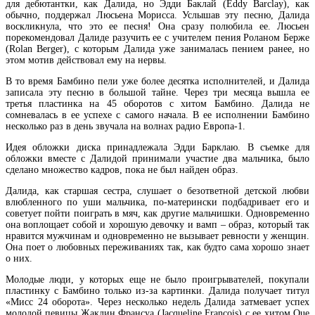
для дебютантки, как Далида, но Эдди Баклай (Eddy Barclay), как
обычно, поддержал Люсьена Морисса. Услышав эту песню, Далида
воскликнула, что это ее песня! Она сразу полюбила ее. Люсьен
порекомендовал Далиде разучить ее с учителем пения Роланом Берже
(Rolan Berger), с которым Далида уже занималась пением ранее, но
этом мотив действовал ему на нервы.
В то время Бамбино пели уже более десятка исполнителей, и Далида
записала эту песню в большой тайне. Через три месяца вышла ее
третья пластинка на 45 оборотов с хитом Бамбино. Далида не
сомневалась в ее успехе с самого начала. В ее исполнении Бамбино
несколько раз в день звучала на волнах радио Европа-1.
Идея обложки диска принадлежала Эдди Барклаю. В съемке для
обложки вместе с Далидой принимали участие два мальчика, было
сделано множество кадров, пока не был найден образ.
Далида, как старшая сестра, слушает о безответной детской любви
влюбленного по уши мальчика, по-матерински подбадривает его и
советует пойти поиграть в мяч, как другие мальчишки. Одновременно
она воплощает собой и хорошую девочку и вамп – образ, который так
нравится мужчинам и одновременно не вызывает ревности у женщин.
Она поет о любовных переживаниях так, как будто сама хорошо знает
о них.
Молодые люди, у которых еще не было проигрывателей, покупали
пластинку с Бамбино только из-за картинки. Далида получает титул
«Мисс 24 оборота». Через несколько недель Далида затмевает успех
молодой певицы Жаклин Франсуа (Jacqueline Francois) с ее хитом Que