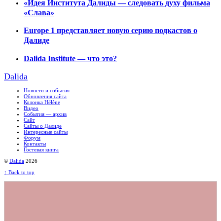
«Идея Института Далиды — следовать духу фильма
«Слава»
Europe 1 представляет новую серию подкастов о
Далиде
Dalida Institute — что это?
Dalida
Новости и события
Обновления сайта
Колонка Hélène
Видео
События — архив
Сайт
Сайты о Далиде
Интересные сайты
Форум
Контакты
Гостевая книга
©
Dalida
2026
↑
Back to top