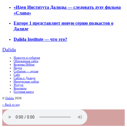
«Идея Института Далиды — следовать духу фильма
«Слава»
Europe 1 представляет новую серию подкастов о
Далиде
Dalida Institute — что это?
Dalida
Новости и события
Обновления сайта
Колонка Hélène
Видео
События — архив
Сайт
Сайты о Далиде
Интересные сайты
Форум
Контакты
Гостевая книга
©
Dalida
2026
↑
Back to top