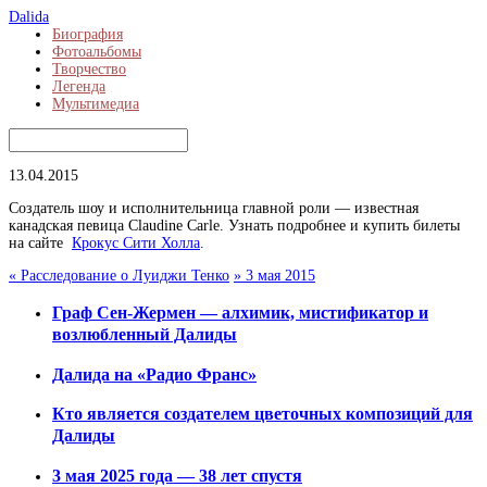
Dalida
Биография
Фотоальбомы
Творчество
Легенда
Мультимедиа
13.04.2015
Создатель шоу и исполнительница главной роли — известная
канадская певица Claudine Carle. Узнать подробнее и купить билеты
на сайте
Крокус Сити Холла
.
«
Расследование о Луиджи Тенко
»
3 мая 2015
Граф Сен-Жермен — алхимик, мистификатор и
возлюбленный Далиды
Далида на «Радио Франс»
Кто является создателем цветочных композиций для
Далиды
3 мая 2025 года — 38 лет спустя