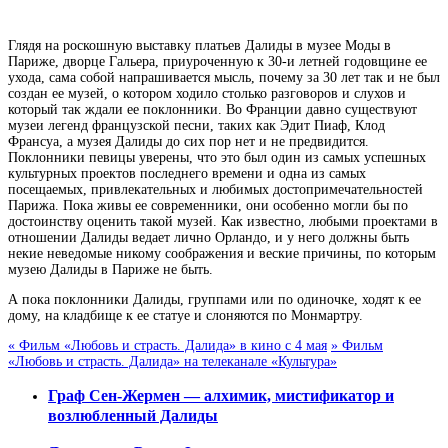
Глядя на роскошную выставку платьев Далиды в музее Моды в
Париже, дворце Гальера, приуроченную к 30-и летней годовщине ее
ухода, сама собой напрашивается мысль, почему за 30 лет так и не был
создан ее музей, о котором ходило столько разговоров и слухов и
который так ждали ее поклонники. Во Франции давно существуют
музеи легенд французской песни, таких как Эдит Пиаф, Клод
Франсуа, а музея Далиды до сих пор нет и не предвидится.
Поклонники певицы уверены, что это был один из самых успешных
культурных проектов последнего времени и одна из самых
посещаемых, привлекательных и любимых достопримечательностей
Парижа. Пока живы ее современники, они особенно могли бы по
достоинству оценить такой музей. Как известно, любыми проектами в
отношении Далиды ведает лично Орландо, и у него должны быть
некие неведомые никому соображения и веские причины, по которым
музею Далиды в Париже не быть.
А пока поклонники Далиды, группами или по одиночке, ходят к ее
дому, на кладбище к ее статуе и слоняются по Монмартру.
«
Фильм «Любовь и страсть. Далида» в кино с 4 мая
»
Фильм
«Любовь и страсть. Далида» на телеканале «Культура»
Граф Сен-Жермен — алхимик, мистификатор и
возлюбленный Далиды