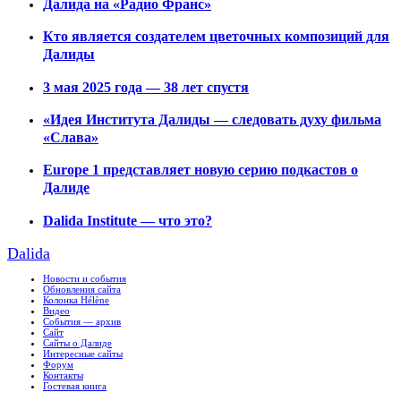
Далида на «Радио Франс»
Кто является создателем цветочных композиций для
Далиды
3 мая 2025 года — 38 лет спустя
«Идея Института Далиды — следовать духу фильма
«Слава»
Europe 1 представляет новую серию подкастов о
Далиде
Dalida Institute — что это?
Dalida
Новости и события
Обновления сайта
Колонка Hélène
Видео
События — архив
Сайт
Сайты о Далиде
Интересные сайты
Форум
Контакты
Гостевая книга