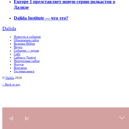
Europe 1 представляет новую серию подкастов о
Далиде
Dalida Institute — что это?
Dalida
Новости и события
Обновления сайта
Колонка Hélène
Видео
События — архив
Сайт
Сайты о Далиде
Интересные сайты
Форум
Контакты
Гостевая книга
©
Dalida
2026
↑
Back to top