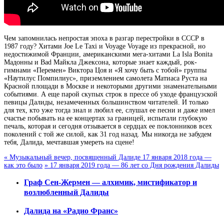
Чем запомнилась непростая эпоха в разгар перестройки в СССР в
1987 году? Хитами Joe Le Taxi и Voyage Voyage из прекрасной, но
недостижимой Франции, американскими мега-хитами La Isla Bonita
Мадонны и Bad Майкла Джексона, которые знает каждый, рок-
гимнами «Перемен» Виктора Цоя и «Я хочу быть с тобой» группы
«Наутилус Помпилиус», приземлением самолета Матиаса Руста на
Красной площади в Москве и некоторыми другими знаменательными
событиями. А еще парой скупых строк в прессе об уходе французской
певицы Далиды, незамеченных большинством читателей. И только
для тех, кто уже тогда знал и любил ее, слушал ее песни и даже имел
счастье побывать на ее концертах за границей, испытали глубокую
печаль, которая и сегодня отзывается в сердцах ее поклонников всех
поколений с той же силой, как 31 год назад. Мы никогда не забудем
тебя, Далида, мечтавшая умереть на сцене!
«
Музыкальный вечер, посвященный Далиде 17 января 2018 года —
как это было
»
17 января 2019 года — 86 лет со Дня рождения Далиды
Граф Сен-Жермен — алхимик, мистификатор и
возлюбленный Далиды
Далида на «Радио Франс»