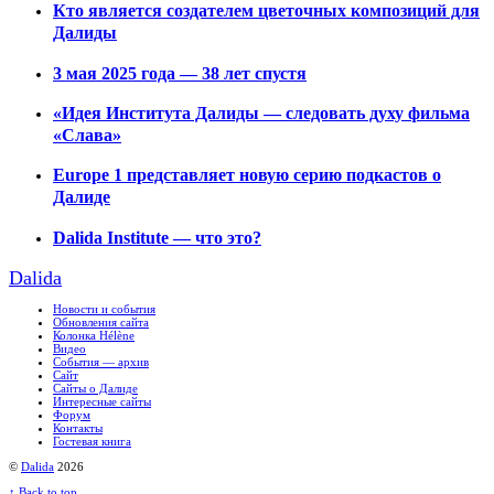
Кто является создателем цветочных композиций для
Далиды
3 мая 2025 года — 38 лет спустя
«Идея Института Далиды — следовать духу фильма
«Слава»
Europe 1 представляет новую серию подкастов о
Далиде
Dalida Institute — что это?
Dalida
Новости и события
Обновления сайта
Колонка Hélène
Видео
События — архив
Сайт
Сайты о Далиде
Интересные сайты
Форум
Контакты
Гостевая книга
©
Dalida
2026
↑
Back to top