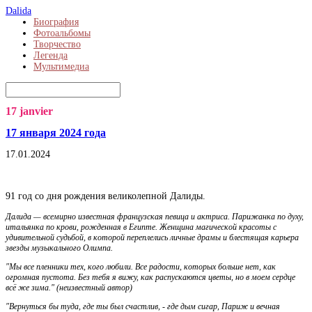
Dalida
Биография
Фотоальбомы
Творчество
Легенда
Мультимедиа
17 janvier
17 января 2024 года
17.01.2024
91 год со дня рождения великолепной Далиды.
Далида — всемирно известная французская певица и актриса. Парижанка по духу,
итальянка по крови, рожденная в Египте. Женщина магической красоты с
удивительной судьбой, в которой переплелись личные драмы и блестящая карьера
звезды музыкального Олимпа.
"Мы все пленники тех, кого любили. Все радости, которых больше нет, как
огромная пустота. Без тебя я вижу, как распускаются цветы, но в моем сердце
всё же зима." (неизвестный автор)
"Вернуться бы туда, где ты был счастлив, - где дым сигар, Париж и вечная