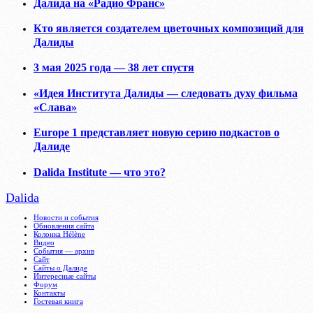
Далида на «Радио Франс»
Кто является создателем цветочных композиций для
Далиды
3 мая 2025 года — 38 лет спустя
«Идея Института Далиды — следовать духу фильма
«Слава»
Europe 1 представляет новую серию подкастов о
Далиде
Dalida Institute — что это?
Dalida
Новости и события
Обновления сайта
Колонка Hélène
Видео
События — архив
Сайт
Сайты о Далиде
Интересные сайты
Форум
Контакты
Гостевая книга