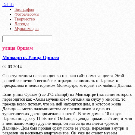
Dalida
Биография
Фотоальбомы
Творчество
Легенда
Мультимедиа
улица Оршам
Монмартр. Улица Оршам
02.03.2014
С наступлением первого дня весны наш сайт поменял цвета. Этой
ранней солнечной весной так отрадно вспоминать о Париже, о
прекрасном и неповторимом Монмартре, который так любила Далида.
Если улица Оршам (rue d’Orchampt) на Монмартре (название которого
переводится как «Холм мучеников») сегодня на слуху у многих, то,
прежде всего потому, что на ней находится дом, в котором жила
Далида — место паломничества ее поклонников и одна из
туристических достопримечательностей. В этом доме в 18 округе
Парижа по адресу 11 bis rue d’Orchampt Далида прожила 25 лет, и хотя
в нем давно живут другие люди, он навсегда останется «домом
Далиды». Дом был продан сразу после ее ухода, переделан внутри и
разделен на несколько апартаментов. Он уже не станет музеем