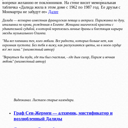
вопреки желанию ее поклонников. На стене висит мемориальная
табличка «Далида жила в этом доме с 1962 по 1987 год. Ее друзья с
Монмартра не забудут ее»
Далее
Далида — всемирно известная французская певица и актриса. Парижанка по духу,
итальянка по крови, рожденная в Египте. Женщина магической красоты с
удивительной судьбой, в которой переплелись личные драмы и блестящая карьера
звезды музыкального Олимпа.
"Мы все пленники тех, кого любили. Все радости, которых больше нет, как
огромная пустота. Без тебя я вижу, как распускаются цветы, но в моем сердце
всё же зима." (неизвестный автор)
"Вернуться бы туда, где ты был счастлив, - где дым сигар, Париж и вечная
любовь"
(неизвестный автор)
Видеоканал. Листаем старые календари
.
Граф Сен-Жермен — алхимик, мистификатор и
возлюбленный Далиды