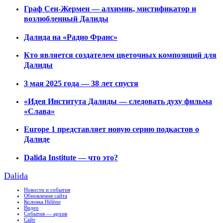
Граф Сен-Жермен — алхимик, мистификатор и
возлюбленный Далиды
Далида на «Радио Франс»
Кто является создателем цветочных композиций для
Далиды
3 мая 2025 года — 38 лет спустя
«Идея Института Далиды — следовать духу фильма
«Слава»
Europe 1 представляет новую серию подкастов о
Далиде
Dalida Institute — что это?
Dalida
Новости и события
Обновления сайта
Колонка Hélène
Видео
События — архив
Сайт