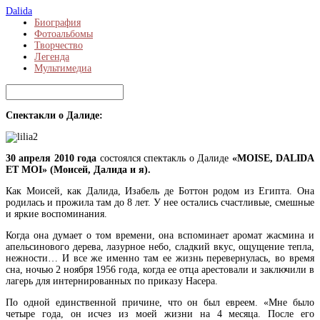
Dalida
Биография
Фотоальбомы
Творчество
Легенда
Мультимедиа
Спектакли о Далиде:
30 апреля 2010 года
состоялся спектакль о Далиде
«MOISE, DALIDA
ET MOI» (Моисей, Далида и я).
Как Моисей, как Далида, Изабель де Боттон родом из Египта. Она
родилась и прожила там до 8 лет. У нее остались счастливые, смешные
и яркие воспоминания.
Когда она думает о том времени, она вспоминает аромат жасмина и
апельсинового дерева, лазурное небо, сладкий вкус, ощущение тепла,
нежности… И все же именно там ее жизнь перевернулась, во время
сна, ночью 2 ноября 1956 года, когда ее отца арестовали и заключили в
лагерь для интернированных по приказу Насера.
По одной единственной причине, что он был евреем. «Мне было
четыре года, он исчез из моей жизни на 4 месяца. После его