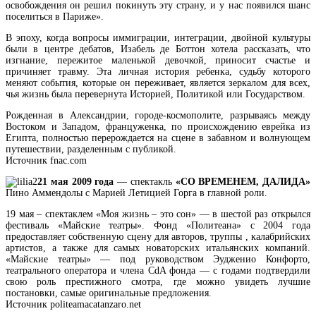
освобождения он решил покинуть эту страну, и у нас появился шанс
поселиться в Париже».
В эпоху, когда вопросы иммиграции, интеграции, двойной культуры
были в центре дебатов, Изабель де Боттон хотела рассказать, что
изгнание, пережитое маленькой девочкой, приносит счастье и
причиняет травму. Эта личная история ребенка, судьбу которого
меняют события, которые он переживает, является зеркалом для всех,
чья жизнь была перевернута Историей, Политикой или Государством.
Рожденная в Александрии, городе-космополите, разрываясь между
Востоком и Западом, француженка, по происхождению еврейка из
Египта, полностью перерождается на сцене в забавном и волнующем
путешествии, разделенным с публикой.
Источник fnac.com
21 мая 2009 года
— спектакль
«СО ВРЕМЕНЕМ, ДАЛИДА»
Пино Аммендолы с Марией Летицией Горга в главной роли.
19 мая – спектаклем «Моя жизнь – это сон» — в шестой раз открылся
фестиваль «Майские театры». Фонд «Политеана» с 2004 года
предоставляет собственную сцену для авторов, труппы , калабрийских
артистов, а также для самых новаторских итальянских компаний.
«Майские театры» — под руководством Эудженио Конфорто,
театрального оператора и члена CdA фонда — с годами подтвердили
свою роль престижного смотра, где можно увидеть лучшие
постановки, самые оригинальные предложения.
Источник politeamacatanzaro.net